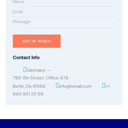
Contact Info
Germany —
785 15h Street, Office 478
Berlin, De 81566
info@email.com
+1
840 841 25 69