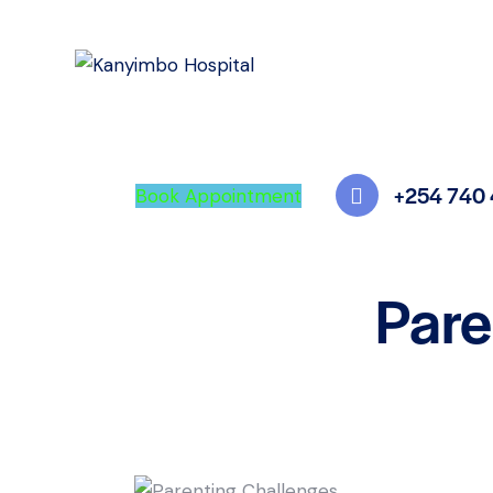
+254 740
Book Appointment
Pare