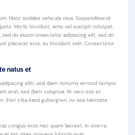
lum. Nunc sodales vehicula risus. Suspendisse id
justo. Morbi tincidunt, ante vel suscipit volutpat,
, sed do eiusm onsectetur adipiscing elit, sed do
el placerat eros, eu tincidunt velit. Consectetur
te natus et
sadipscing elitr, sed diam nonumy eirmod tempor
yam erat, sed diam voluptua. At vero eos et
. Stet clita kasd gubergren, no sea takimata
ras congue eros nec quam laoreet, in viverra
 at est vitae, posuere lobortis erat.