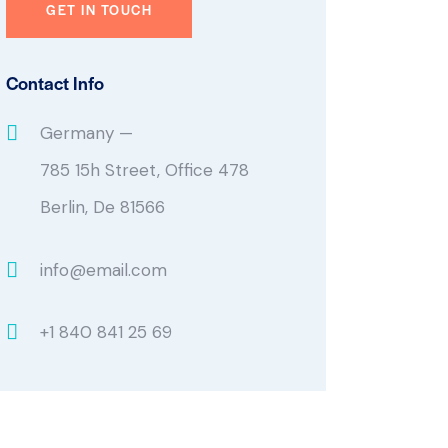
Contact Info
Germany —
785 15h Street, Office 478
Berlin, De 81566
info@email.com
+1 840 841 25 69