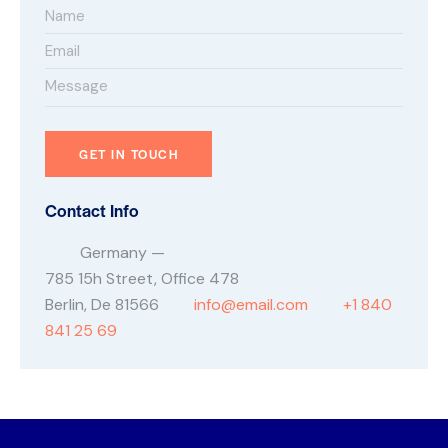
Contact Info
Germany —
785 15h Street, Office 478
Berlin, De 81566
info@email.com
+1 840
841 25 69